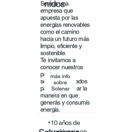
nidos
Somos una
empresa que
apuesta por las
energías renovables
como el camino
hacia un futuro más
limpio, eficiente y
sostenible.
Te invitamos a
conocer nuestros
productos y
más info
servicios pensados
sobre
para transformar la
Solenar
manera en que
generás y consumís
energía.
+10 años de