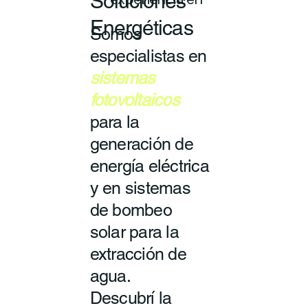
Soluciones
experiencia en
Energéticas
Somos
especialistas en
sistemas
fotovoltaicos
para la
generación de
energía eléctrica
y en sistemas
de bombeo
solar para la
extracción de
agua.
Descubrí la