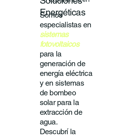
Soluciones
experiencia en
Energéticas
Somos
especialistas en
sistemas
fotovoltaicos
para la
generación de
energía eléctrica
y en sistemas
de bombeo
solar para la
extracción de
agua.
Descubrí la