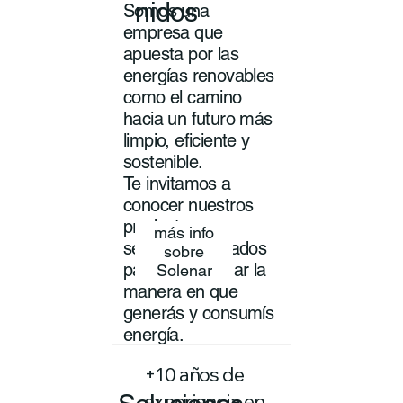
nidos
Somos una
empresa que
apuesta por las
energías renovables
como el camino
hacia un futuro más
limpio, eficiente y
sostenible.
Te invitamos a
conocer nuestros
productos y
más info
servicios pensados
sobre
para transformar la
Solenar
manera en que
generás y consumís
energía.
+10 años de