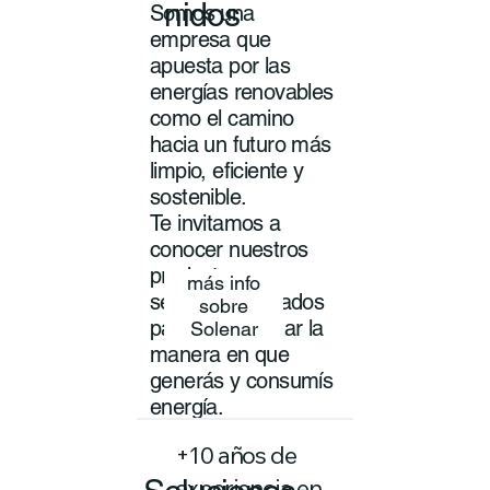
nidos
Somos una
empresa que
apuesta por las
energías renovables
como el camino
hacia un futuro más
limpio, eficiente y
sostenible.
Te invitamos a
conocer nuestros
productos y
más info
servicios pensados
sobre
para transformar la
Solenar
manera en que
generás y consumís
energía.
+10 años de