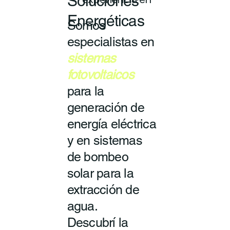
Soluciones
experiencia en
Energéticas
Somos
especialistas en
sistemas
fotovoltaicos
para la
generación de
energía eléctrica
y en sistemas
de bombeo
solar para la
extracción de
agua.
Descubrí la