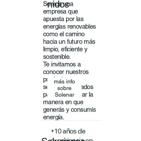
nidos
Somos una
empresa que
apuesta por las
energías renovables
como el camino
hacia un futuro más
limpio, eficiente y
sostenible.
Te invitamos a
conocer nuestros
productos y
más info
servicios pensados
sobre
para transformar la
Solenar
manera en que
generás y consumís
energía.
+10 años de