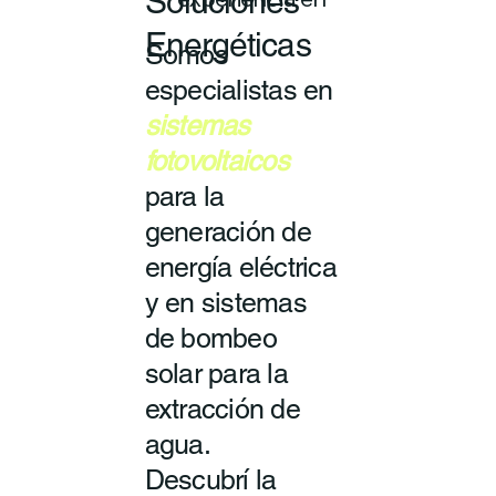
Soluciones
experiencia en
Energéticas
Somos
especialistas en
sistemas
fotovoltaicos
para la
generación de
energía eléctrica
y en sistemas
de bombeo
solar para la
extracción de
agua.
Descubrí la