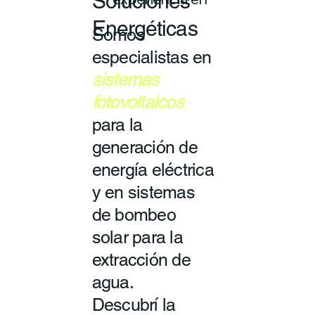
Soluciones
experiencia en
Energéticas
Somos
especialistas en
sistemas
fotovoltaicos
para la
generación de
energía eléctrica
y en sistemas
de bombeo
solar para la
extracción de
agua.
Descubrí la