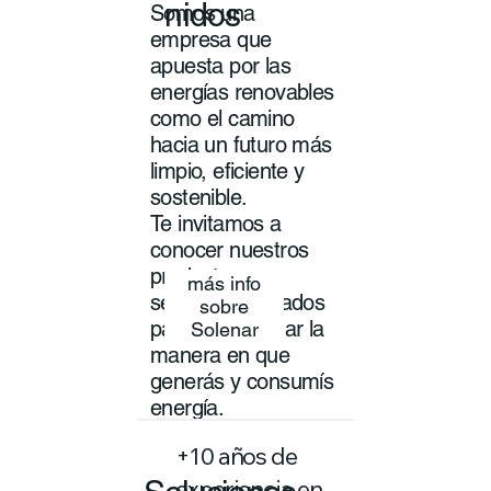
nidos
Somos una
empresa que
apuesta por las
energías renovables
como el camino
hacia un futuro más
limpio, eficiente y
sostenible.
Te invitamos a
conocer nuestros
productos y
más info
servicios pensados
sobre
para transformar la
Solenar
manera en que
generás y consumís
energía.
+10 años de