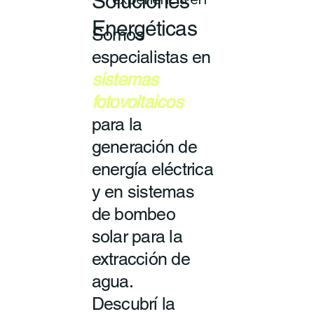
Soluciones
experiencia en
Energéticas
Somos
especialistas en
sistemas
fotovoltaicos
para la
generación de
energía eléctrica
y en sistemas
de bombeo
solar para la
extracción de
agua.
Descubrí la