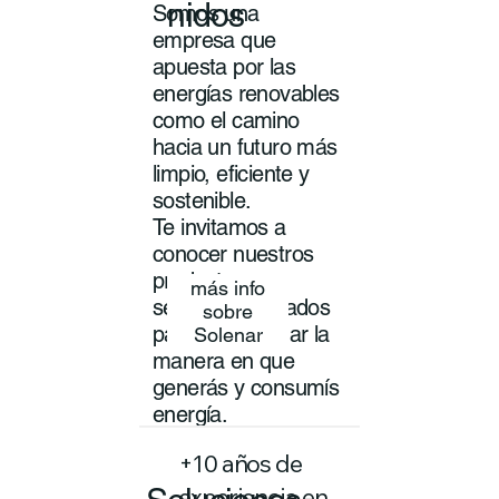
nidos
Somos una
empresa que
apuesta por las
energías renovables
como el camino
hacia un futuro más
limpio, eficiente y
sostenible.
Te invitamos a
conocer nuestros
productos y
más info
servicios pensados
sobre
para transformar la
Solenar
manera en que
generás y consumís
energía.
+10 años de