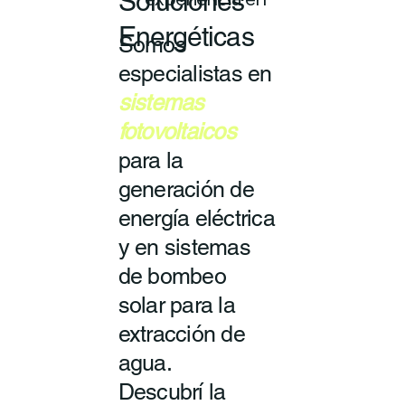
Soluciones
experiencia en
Energéticas
Somos
especialistas en
sistemas
fotovoltaicos
para la
generación de
energía eléctrica
y en sistemas
de bombeo
solar para la
extracción de
agua.
Descubrí la