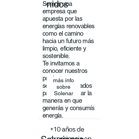
nidos
Somos una
empresa que
apuesta por las
energías renovables
como el camino
hacia un futuro más
limpio, eficiente y
sostenible.
Te invitamos a
conocer nuestros
productos y
más info
servicios pensados
sobre
para transformar la
Solenar
manera en que
generás y consumís
energía.
+10 años de