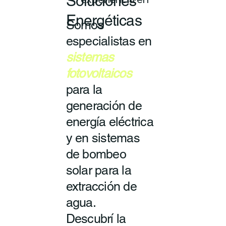
Soluciones
experiencia en
Energéticas
Somos
especialistas en
sistemas
fotovoltaicos
para la
generación de
energía eléctrica
y en sistemas
de bombeo
solar para la
extracción de
agua.
Descubrí la