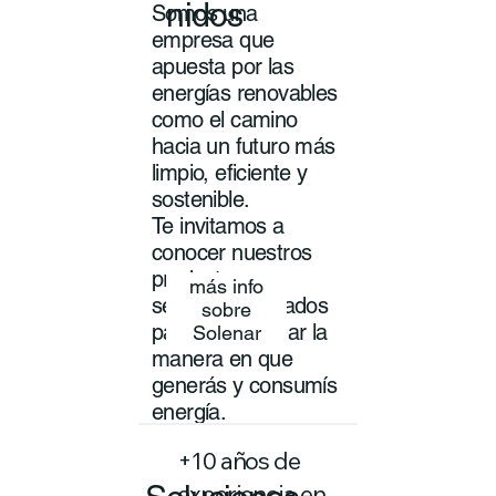
nidos
Somos una
empresa que
apuesta por las
energías renovables
como el camino
hacia un futuro más
limpio, eficiente y
sostenible.
Te invitamos a
conocer nuestros
productos y
más info
servicios pensados
sobre
para transformar la
Solenar
manera en que
generás y consumís
energía.
+10 años de