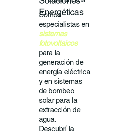
Soluciones
experiencia en
Energéticas
Somos
especialistas en
sistemas
fotovoltaicos
para la
generación de
energía eléctrica
y en sistemas
de bombeo
solar para la
extracción de
agua.
Descubrí la