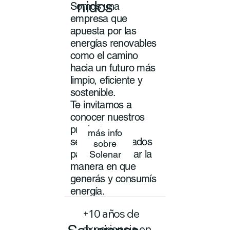
nidos
Somos una
empresa que
apuesta por las
energías renovables
como el camino
hacia un futuro más
limpio, eficiente y
sostenible.
Te invitamos a
conocer nuestros
productos y
más info
servicios pensados
sobre
para transformar la
Solenar
manera en que
generás y consumís
energía.
+10 años de