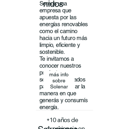
nidos
Somos una
empresa que
apuesta por las
energías renovables
como el camino
hacia un futuro más
limpio, eficiente y
sostenible.
Te invitamos a
conocer nuestros
productos y
más info
servicios pensados
sobre
para transformar la
Solenar
manera en que
generás y consumís
energía.
+10 años de