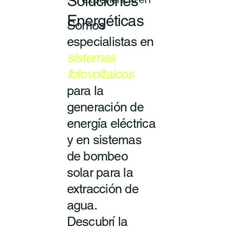
Soluciones
experiencia en
Energéticas
Somos
especialistas en
sistemas
fotovoltaicos
para la
generación de
energía eléctrica
y en sistemas
de bombeo
solar para la
extracción de
agua.
Descubrí la