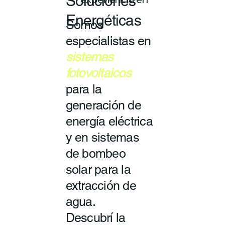
Soluciones
experiencia en
Energéticas
Somos
especialistas en
sistemas
fotovoltaicos
para la
generación de
energía eléctrica
y en sistemas
de bombeo
solar para la
extracción de
agua.
Descubrí la