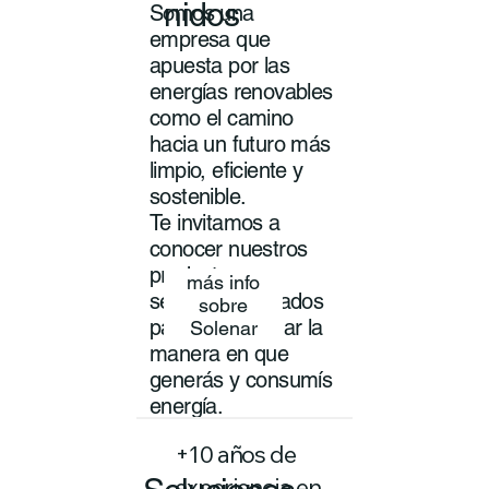
nidos
Somos una
empresa que
apuesta por las
energías renovables
como el camino
hacia un futuro más
limpio, eficiente y
sostenible.
Te invitamos a
conocer nuestros
productos y
más info
servicios pensados
sobre
para transformar la
Solenar
manera en que
generás y consumís
energía.
+10 años de