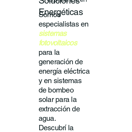
Soluciones
experiencia en
Energéticas
Somos
especialistas en
sistemas
fotovoltaicos
para la
generación de
energía eléctrica
y en sistemas
de bombeo
solar para la
extracción de
agua.
Descubrí la