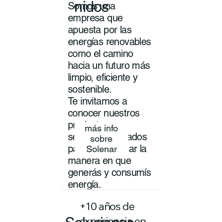
nidos
Somos una
empresa que
apuesta por las
energías renovables
como el camino
hacia un futuro más
limpio, eficiente y
sostenible.
Te invitamos a
conocer nuestros
productos y
más info
servicios pensados
sobre
para transformar la
Solenar
manera en que
generás y consumís
energía.
+10 años de