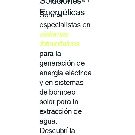
Soluciones
experiencia en
Energéticas
Somos
especialistas en
sistemas
fotovoltaicos
para la
generación de
energía eléctrica
y en sistemas
de bombeo
solar para la
extracción de
agua.
Descubrí la