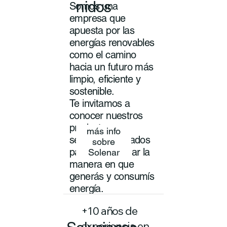
nidos
Somos una
empresa que
apuesta por las
energías renovables
como el camino
hacia un futuro más
limpio, eficiente y
sostenible.
Te invitamos a
conocer nuestros
productos y
más info
servicios pensados
sobre
para transformar la
Solenar
manera en que
generás y consumís
energía.
+10 años de