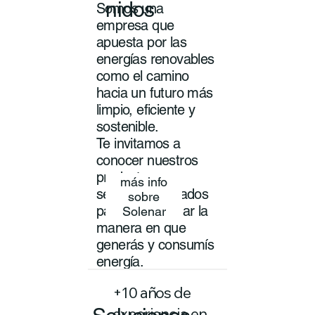
nidos
Somos una
empresa que
apuesta por las
energías renovables
como el camino
hacia un futuro más
limpio, eficiente y
sostenible.
Te invitamos a
conocer nuestros
productos y
más info
servicios pensados
sobre
para transformar la
Solenar
manera en que
generás y consumís
energía.
+10 años de