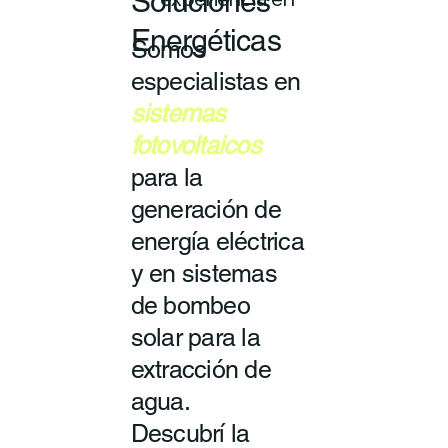
Soluciones
experiencia en
Energéticas
Somos
especialistas en
sistemas
fotovoltaicos
para la
generación de
energía eléctrica
y en sistemas
de bombeo
solar para la
extracción de
agua.
Descubrí la