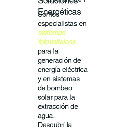
Soluciones
experiencia en
Energéticas
Somos
especialistas en
sistemas
fotovoltaicos
para la
generación de
energía eléctrica
y en sistemas
de bombeo
solar para la
extracción de
agua.
Descubrí la