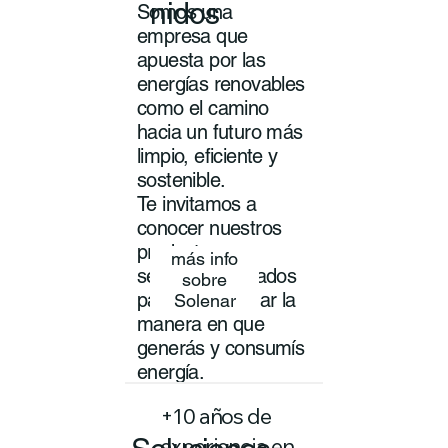
nidos
Somos una
empresa que
apuesta por las
energías renovables
como el camino
hacia un futuro más
limpio, eficiente y
sostenible.
Te invitamos a
conocer nuestros
productos y
más info
servicios pensados
sobre
para transformar la
Solenar
manera en que
generás y consumís
energía.
+10 años de