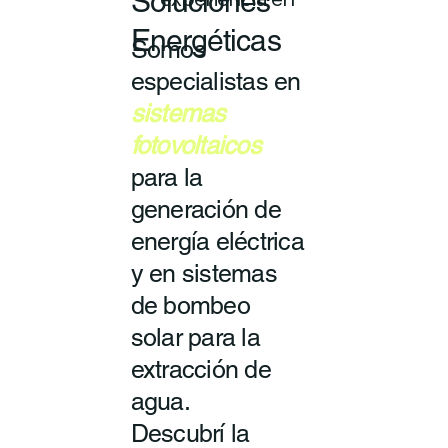
Soluciones
experiencia en
Energéticas
Somos
especialistas en
sistemas
fotovoltaicos
para la
generación de
energía eléctrica
y en sistemas
de bombeo
solar para la
extracción de
agua.
Descubrí la