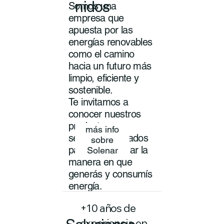
nidos
Somos una
empresa que
apuesta por las
energías renovables
como el camino
hacia un futuro más
limpio, eficiente y
sostenible.
Te invitamos a
conocer nuestros
productos y
más info
servicios pensados
sobre
para transformar la
Solenar
manera en que
generás y consumís
energía.
+10 años de