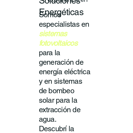
Soluciones
experiencia en
Energéticas
Somos
especialistas en
sistemas
fotovoltaicos
para la
generación de
energía eléctrica
y en sistemas
de bombeo
solar para la
extracción de
agua.
Descubrí la