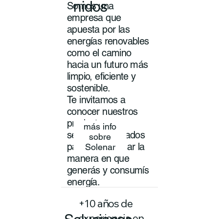
nidos
Somos una
empresa que
apuesta por las
energías renovables
como el camino
hacia un futuro más
limpio, eficiente y
sostenible.
Te invitamos a
conocer nuestros
productos y
más info
servicios pensados
sobre
para transformar la
Solenar
manera en que
generás y consumís
energía.
+10 años de