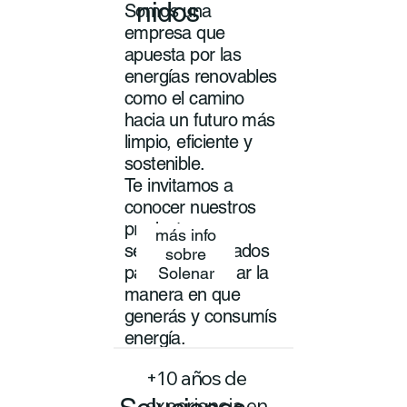
nidos
Somos una
empresa que
apuesta por las
energías renovables
como el camino
hacia un futuro más
limpio, eficiente y
sostenible.
Te invitamos a
conocer nuestros
productos y
más info
servicios pensados
sobre
para transformar la
Solenar
manera en que
generás y consumís
energía.
+10 años de