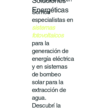
Soluciones
experiencia en
Energéticas
Somos
especialistas en
sistemas
fotovoltaicos
para la
generación de
energía eléctrica
y en sistemas
de bombeo
solar para la
extracción de
agua.
Descubrí la