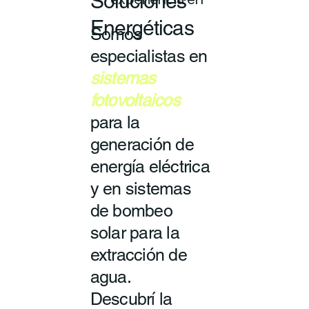
Soluciones
experiencia en
Energéticas
Somos
especialistas en
sistemas
fotovoltaicos
para la
generación de
energía eléctrica
y en sistemas
de bombeo
solar para la
extracción de
agua.
Descubrí la