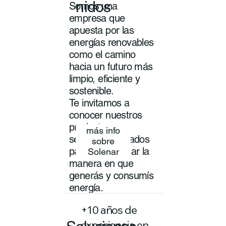
nidos
Somos una
empresa que
apuesta por las
energías renovables
como el camino
hacia un futuro más
limpio, eficiente y
sostenible.
Te invitamos a
conocer nuestros
productos y
más info
servicios pensados
sobre
para transformar la
Solenar
manera en que
generás y consumís
energía.
+10 años de