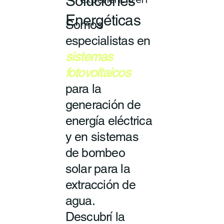
Soluciones
experiencia en
Energéticas
Somos
especialistas en
sistemas
fotovoltaicos
para la
generación de
energía eléctrica
y en sistemas
de bombeo
solar para la
extracción de
agua.
Descubrí la