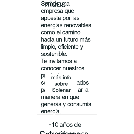
nidos
Somos una
empresa que
apuesta por las
energías renovables
como el camino
hacia un futuro más
limpio, eficiente y
sostenible.
Te invitamos a
conocer nuestros
productos y
más info
servicios pensados
sobre
para transformar la
Solenar
manera en que
generás y consumís
energía.
+10 años de