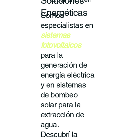
Soluciones
experiencia en
Energéticas
Somos
especialistas en
sistemas
fotovoltaicos
para la
generación de
energía eléctrica
y en sistemas
de bombeo
solar para la
extracción de
agua.
Descubrí la