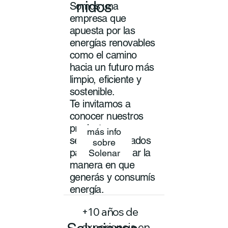
nidos
Somos una
empresa que
apuesta por las
energías renovables
como el camino
hacia un futuro más
limpio, eficiente y
sostenible.
Te invitamos a
conocer nuestros
productos y
más info
servicios pensados
sobre
para transformar la
Solenar
manera en que
generás y consumís
energía.
+10 años de