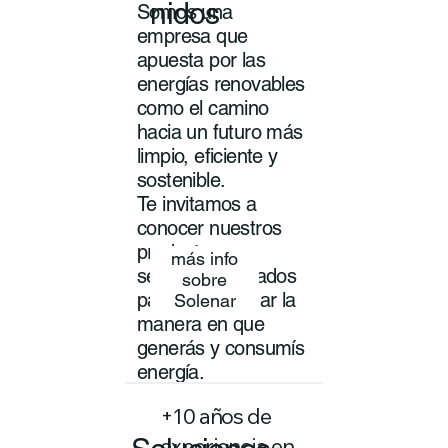
nidos
Somos una
empresa que
apuesta por las
energías renovables
como el camino
hacia un futuro más
limpio, eficiente y
sostenible.
Te invitamos a
conocer nuestros
productos y
más info
servicios pensados
sobre
para transformar la
Solenar
manera en que
generás y consumís
energía.
+10 años de