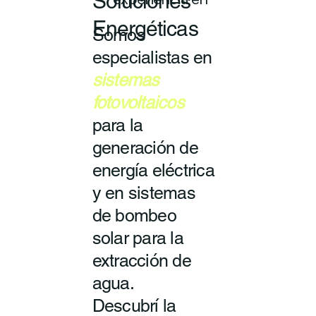
Soluciones
experiencia en
Energéticas
Somos
especialistas en
sistemas
fotovoltaicos
para la
generación de
energía eléctrica
y en sistemas
de bombeo
solar para la
extracción de
agua.
Descubrí la