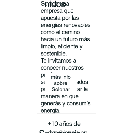
nidos
Somos una
empresa que
apuesta por las
energías renovables
como el camino
hacia un futuro más
limpio, eficiente y
sostenible.
Te invitamos a
conocer nuestros
productos y
más info
servicios pensados
sobre
para transformar la
Solenar
manera en que
generás y consumís
energía.
+10 años de