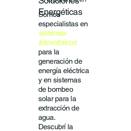
Soluciones
experiencia en
Energéticas
Somos
especialistas en
sistemas
fotovoltaicos
para la
generación de
energía eléctrica
y en sistemas
de bombeo
solar para la
extracción de
agua.
Descubrí la