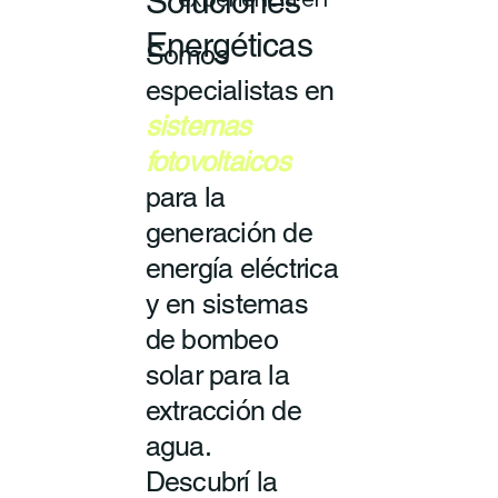
Soluciones
experiencia en
Energéticas
Somos
especialistas en
sistemas
fotovoltaicos
para la
generación de
energía eléctrica
y en sistemas
de bombeo
solar para la
extracción de
agua.
Descubrí la