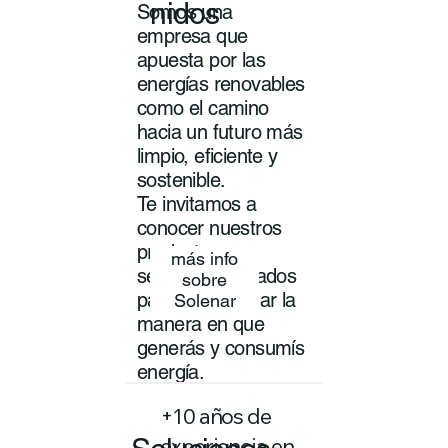
nidos
Somos una
empresa que
apuesta por las
energías renovables
como el camino
hacia un futuro más
limpio, eficiente y
sostenible.
Te invitamos a
conocer nuestros
productos y
más info
servicios pensados
sobre
para transformar la
Solenar
manera en que
generás y consumís
energía.
+10 años de