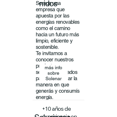
nidos
Somos una
empresa que
apuesta por las
energías renovables
como el camino
hacia un futuro más
limpio, eficiente y
sostenible.
Te invitamos a
conocer nuestros
productos y
más info
servicios pensados
sobre
para transformar la
Solenar
manera en que
generás y consumís
energía.
+10 años de