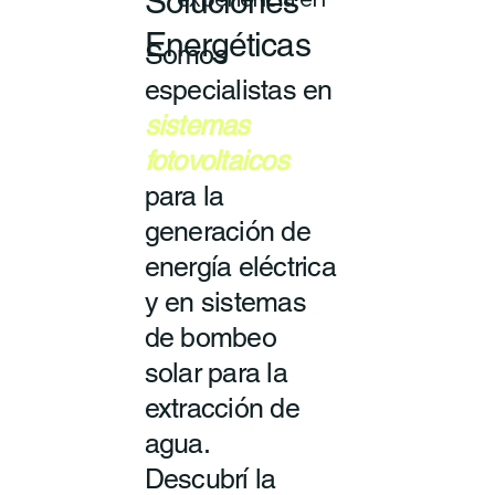
Soluciones
experiencia en
Energéticas
Somos
especialistas en
sistemas
fotovoltaicos
para la
generación de
energía eléctrica
y en sistemas
de bombeo
solar para la
extracción de
agua.
Descubrí la