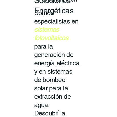
Soluciones
experiencia en
Energéticas
Somos
especialistas en
sistemas
fotovoltaicos
para la
generación de
energía eléctrica
y en sistemas
de bombeo
solar para la
extracción de
agua.
Descubrí la