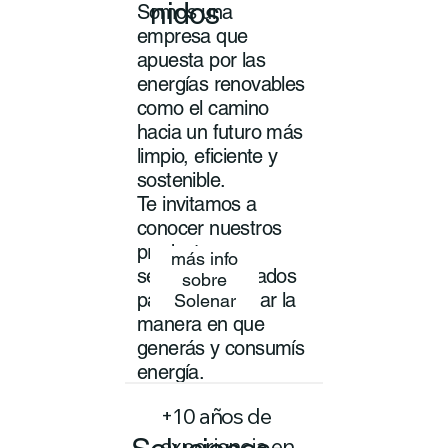
nidos
Somos una
empresa que
apuesta por las
energías renovables
como el camino
hacia un futuro más
limpio, eficiente y
sostenible.
Te invitamos a
conocer nuestros
productos y
más info
servicios pensados
sobre
para transformar la
Solenar
manera en que
generás y consumís
energía.
+10 años de