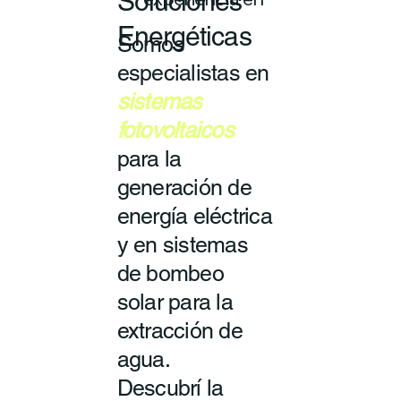
Soluciones
experiencia en
Energéticas
Somos
especialistas en
sistemas
fotovoltaicos
para la
generación de
energía eléctrica
y en sistemas
de bombeo
solar para la
extracción de
agua.
Descubrí la