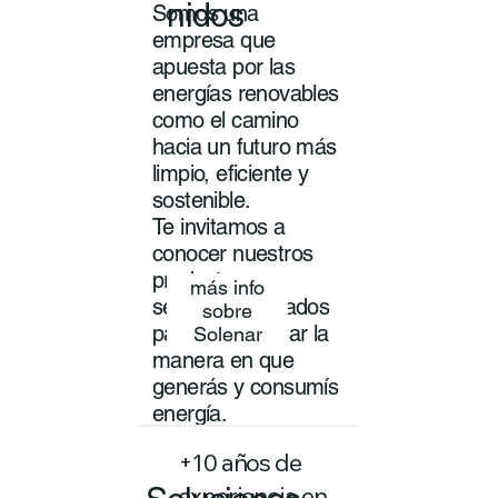
nidos
Somos una
empresa que
apuesta por las
energías renovables
como el camino
hacia un futuro más
limpio, eficiente y
sostenible.
Te invitamos a
conocer nuestros
productos y
más info
servicios pensados
sobre
para transformar la
Solenar
manera en que
generás y consumís
energía.
+10 años de