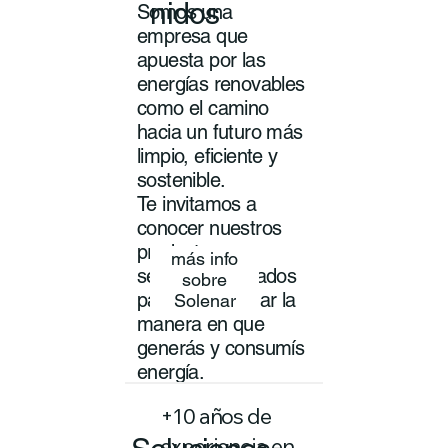
nidos
Somos una
empresa que
apuesta por las
energías renovables
como el camino
hacia un futuro más
limpio, eficiente y
sostenible.
Te invitamos a
conocer nuestros
productos y
más info
servicios pensados
sobre
para transformar la
Solenar
manera en que
generás y consumís
energía.
+10 años de