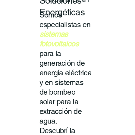
Soluciones
experiencia en
Energéticas
Somos
especialistas en
sistemas
fotovoltaicos
para la
generación de
energía eléctrica
y en sistemas
de bombeo
solar para la
extracción de
agua.
Descubrí la