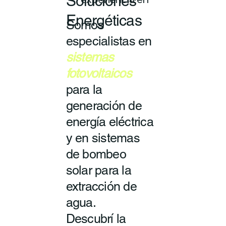
Soluciones
experiencia en
Energéticas
Somos
especialistas en
sistemas
fotovoltaicos
para la
generación de
energía eléctrica
y en sistemas
de bombeo
solar para la
extracción de
agua.
Descubrí la