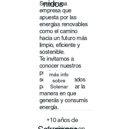
nidos
Somos una
empresa que
apuesta por las
energías renovables
como el camino
hacia un futuro más
limpio, eficiente y
sostenible.
Te invitamos a
conocer nuestros
productos y
más info
servicios pensados
sobre
para transformar la
Solenar
manera en que
generás y consumís
energía.
+10 años de