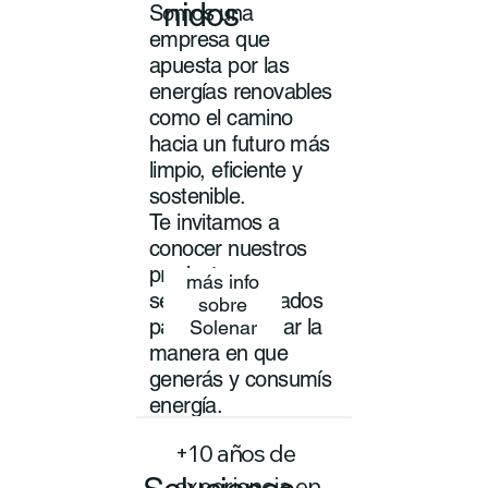
nidos
Somos una
empresa que
apuesta por las
energías renovables
como el camino
hacia un futuro más
limpio, eficiente y
sostenible.
Te invitamos a
conocer nuestros
productos y
más info
servicios pensados
sobre
para transformar la
Solenar
manera en que
generás y consumís
energía.
+10 años de