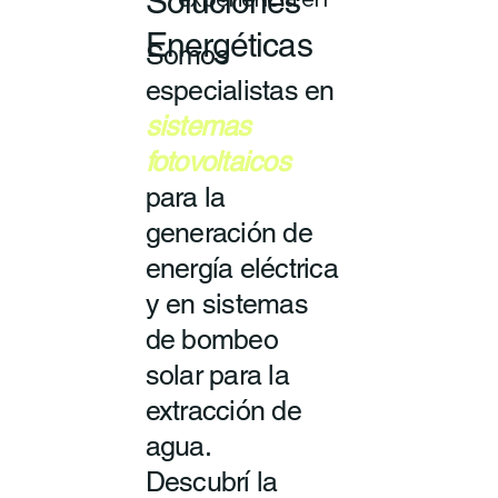
Soluciones
experiencia en
Energéticas
Somos
especialistas en
sistemas
fotovoltaicos
para la
generación de
energía eléctrica
y en sistemas
de bombeo
solar para la
extracción de
agua.
Descubrí la