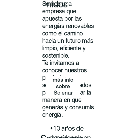
nidos
Somos una
empresa que
apuesta por las
energías renovables
como el camino
hacia un futuro más
limpio, eficiente y
sostenible.
Te invitamos a
conocer nuestros
productos y
más info
servicios pensados
sobre
para transformar la
Solenar
manera en que
generás y consumís
energía.
+10 años de