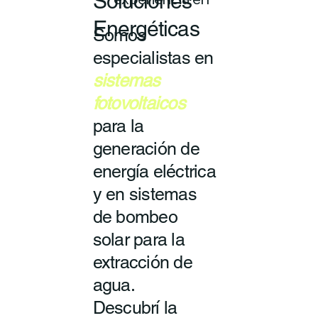
Soluciones
experiencia en
Energéticas
Somos
especialistas en
sistemas
fotovoltaicos
para la
generación de
energía eléctrica
y en sistemas
de bombeo
solar para la
extracción de
agua.
Descubrí la