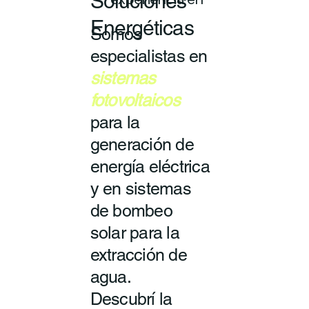
Soluciones
experiencia en
Energéticas
Somos
especialistas en
sistemas
fotovoltaicos
para la
generación de
energía eléctrica
y en sistemas
de bombeo
solar para la
extracción de
agua.
Descubrí la