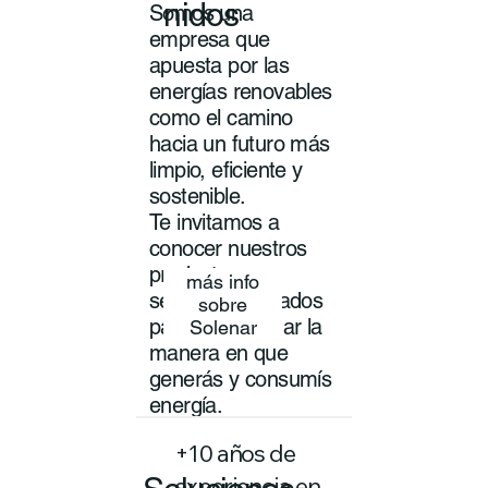
nidos
Somos una
empresa que
apuesta por las
energías renovables
como el camino
hacia un futuro más
limpio, eficiente y
sostenible.
Te invitamos a
conocer nuestros
productos y
más info
servicios pensados
sobre
para transformar la
Solenar
manera en que
generás y consumís
energía.
+10 años de